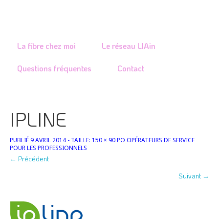
Je rénove ou construis
Je signale un problème
La fibre chez moi
Le réseau LIAin
Questions fréquentes
Contact
IPLINE
PUBLIÉ
9 AVRIL 2014
- TAILLE:
150 × 90
PO
OPÉRATEURS DE SERVICE
POUR LES PROFESSIONNELS
← Précédent
Suivant →